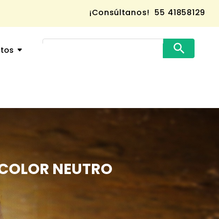
¡Consúltanos!
55 41858129
ctos
S COLOR NEUTRO