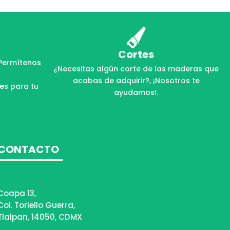
Cortes
Permítenos
¿Necesitas algún corte de las maderas que
acabas de adquirir?, ¡Nosotros te
les para tu
ayudamos!.
CONTACTO
Coapa 13,
Col. Toriello Guerra,
Tlalpan, 14050, CDMX