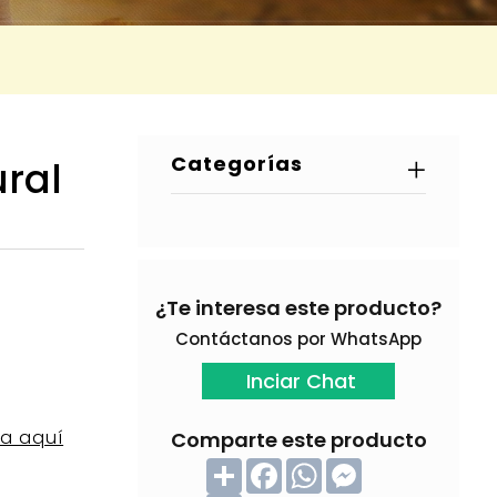
Categorías
ral
¿Te interesa este producto?
Contáctanos por WhatsApp
Inciar Chat
la aquí
Comparte este producto
C
F
W
M
o
a
h
e