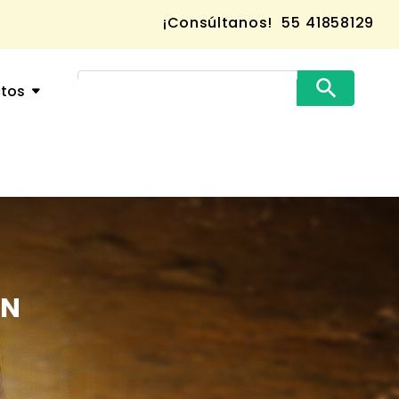
¡Consúltanos!
55 41858129
ctos
ÓN