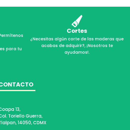
Cortes
Permítenos
¿Necesitas algún corte de las maderas que
acabas de adquirir?, ¡Nosotros te
les para tu
ayudamos!.
CONTACTO
Coapa 13,
Col. Toriello Guerra,
Tlalpan, 14050, CDMX