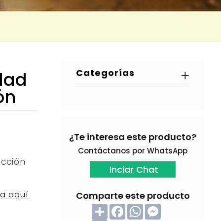
Categorías
dad
ón
¿Te interesa este producto?
Contáctanos por WhatsApp
cción
Inciar Chat
la aquí
Comparte este producto
C
F
W
M
o
a
h
e