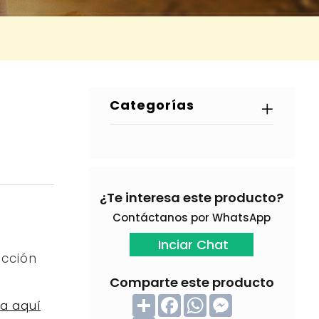
Categorías
¿Te interesa este producto?
Contáctanos por WhatsApp
Inciar Chat
cción
Comparte este producto
C
F
W
M
la aquí
o
a
h
e