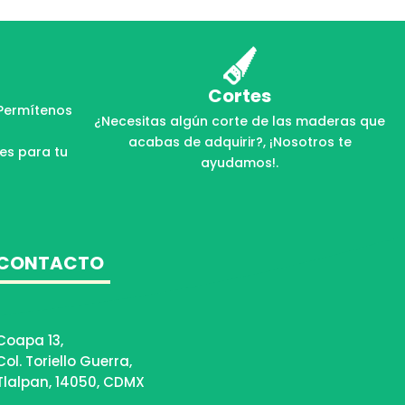
Cortes
Permítenos
¿Necesitas algún corte de las maderas que
acabas de adquirir?, ¡Nosotros te
les para tu
ayudamos!.
CONTACTO
Coapa 13,
Col. Toriello Guerra,
Tlalpan, 14050, CDMX