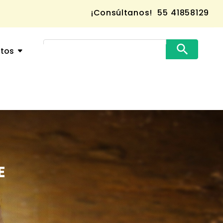
¡Consúltanos!
55 41858129
ctos
E