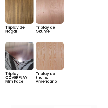
Triplay de
Triplay de
Nogal
Okume
Triplay
Triplay de
COVERPLAY
Encino
Film Face
Americano